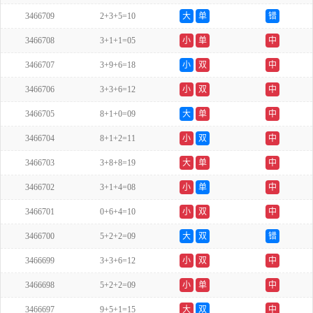
3466709
2+3+5=10
大
单
错
3466708
3+1+1=05
小
单
中
3466707
3+9+6=18
小
双
中
3466706
3+3+6=12
小
双
中
3466705
8+1+0=09
大
单
中
3466704
8+1+2=11
小
双
中
3466703
3+8+8=19
大
单
中
3466702
3+1+4=08
小
单
中
3466701
0+6+4=10
小
双
中
3466700
5+2+2=09
大
双
错
3466699
3+3+6=12
小
双
中
3466698
5+2+2=09
小
单
中
3466697
9+5+1=15
大
双
中