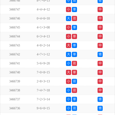
3466748
8+7+0=15
小
双
错
3466747
4+4+4=12
小
单
中
3466746
0+4+6=10
大
双
中
3466745
4+1+3=08
小
单
中
3466744
6+3+4=13
小
单
中
3466743
4+8+2=14
大
单
中
3466742
4+7+1=12
大
单
错
3466741
5+6+9=20
小
双
中
3466740
7+0+8=15
大
单
中
3466739
2+8+3=13
小
双
中
3466738
7+4+7=18
小
双
中
3466737
7+2+5=14
小
单
错
3466736
9+6+0=15
小
双
错