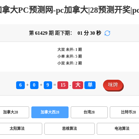
第
61429
期 距下期：
01
分
30
秒
大双
未开:
1
期
小单
未开:
5
期
小双
未开:
2
期
6
+
0
+
9
=
15
-
大
单
咪牌
加拿大28
加拿大西28
台湾28
比特币28
太阳算法
思维算法
电池算法