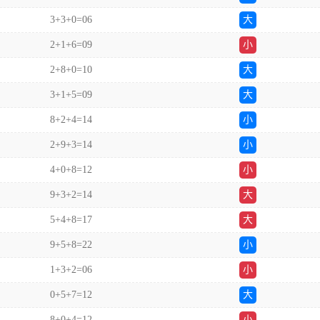
3+3+0=06
大
2+1+6=09
小
2+8+0=10
大
3+1+5=09
大
8+2+4=14
小
2+9+3=14
小
4+0+8=12
小
9+3+2=14
大
5+4+8=17
大
9+5+8=22
小
1+3+2=06
小
0+5+7=12
大
8+0+4=12
小