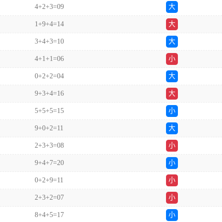
4+2+3=09
大
1+9+4=14
大
3+4+3=10
大
4+1+1=06
小
0+2+2=04
大
9+3+4=16
大
5+5+5=15
小
9+0+2=11
大
2+3+3=08
小
9+4+7=20
小
0+2+9=11
小
2+3+2=07
小
8+4+5=17
小