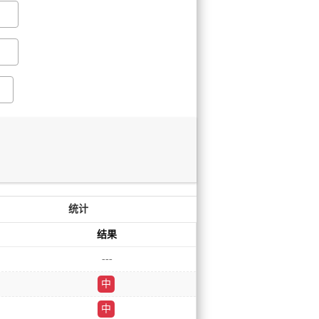
统计
结果
---
中
中