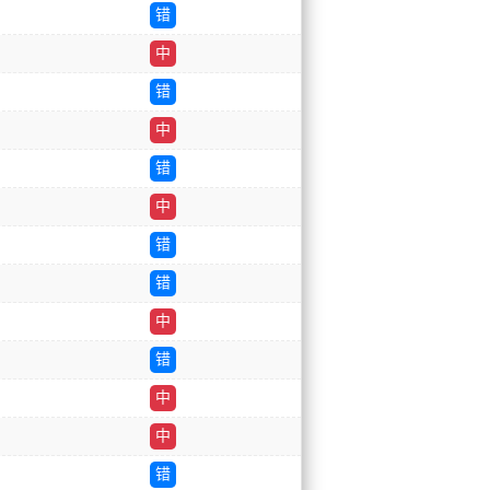
错
中
错
中
错
中
错
错
中
错
中
中
错