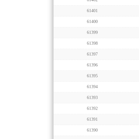
61401
61400
61399
61398
61397
61396
61395
61394
61393
61392
61391
61390