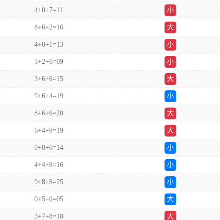
4+0+7=11
小
8+6+2=16
大
4+8+1=13
小
1+2+6=09
小
3+6+6=15
大
9+6+4=19
小
8+6+6=20
大
6+4+9=19
大
0+8+6=14
小
4+4+8=16
小
9+8+8=25
小
0+5+0=05
大
3+7+8=18
大