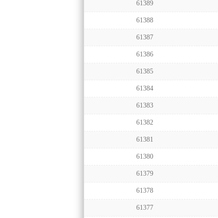
61389
61388
61387
61386
61385
61384
61383
61382
61381
61380
61379
61378
61377