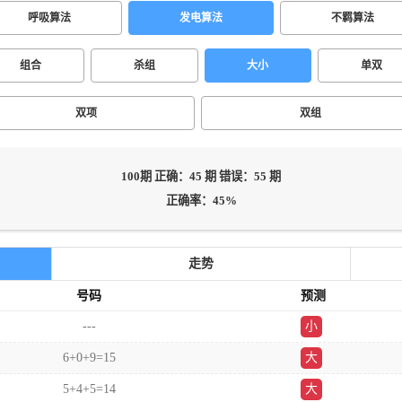
呼吸算法
发电算法
不羁算法
组合
杀组
大小
单双
双项
双组
100期 正确：45 期 错误：55 期
正确率：45%
走势
号码
预测
---
小
双
6+0+9=15
大
5+4+5=14
大