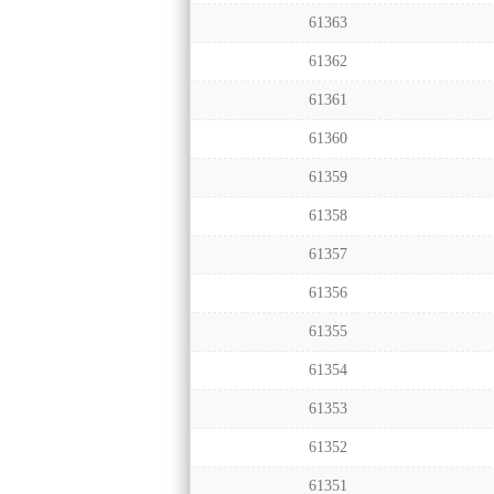
61363
61362
61361
61360
61359
61358
61357
61356
61355
61354
61353
61352
61351