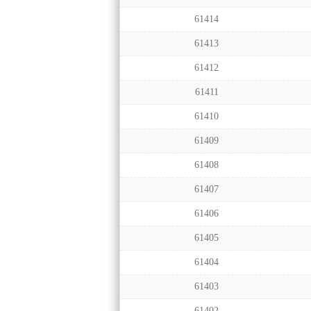
61414
61413
61412
61411
61410
61409
61408
61407
61406
61405
61404
61403
61402