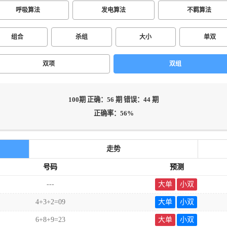
呼吸算法
发电算法
不羁算法
组合
杀组
大小
单双
双项
双组
100期 正确：56 期 错误：44 期
正确率：56%
走势
号码
预测
---
大单
小双
4+3+2=09
大单
小双
6+8+9=23
大单
小双