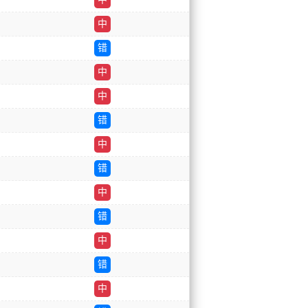
中
错
中
中
错
中
错
中
错
中
错
中