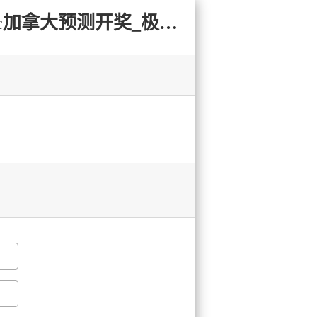
最新预测：28yC.Com 加拿大PC预测网-pc加拿大|28预测开奖|pc加拿大预测开奖_极致火热优质的免费预测