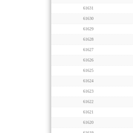
61631
61630
61629
61628
61627
61626
61625
61624
61623
61622
61621
61620
61619