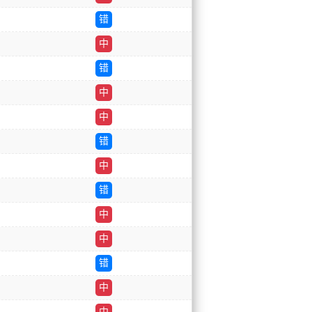
错
中
错
中
中
错
中
错
中
中
错
中
中