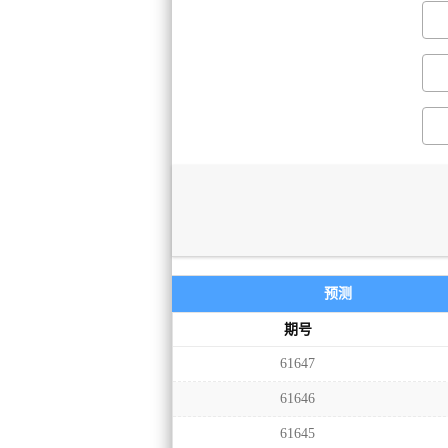
预测
期号
61647
61646
61645