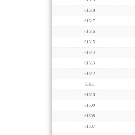
61618
61617
61616
61615
61614
61613
61612
61611
61610
61609
61608
61607