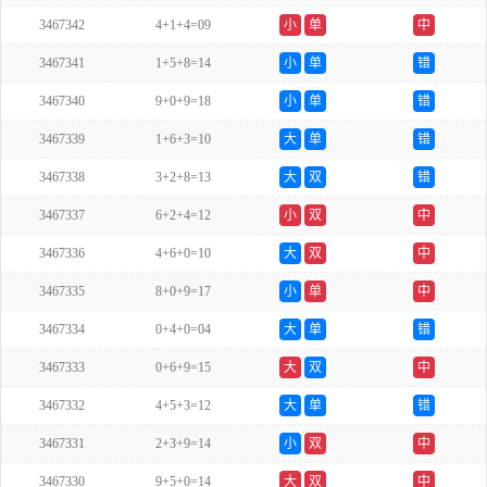
3467342
4+1+4=09
小
单
中
3467341
1+5+8=14
小
单
错
3467340
9+0+9=18
小
单
错
3467339
1+6+3=10
大
单
错
3467338
3+2+8=13
大
双
错
3467337
6+2+4=12
小
双
中
3467336
4+6+0=10
大
双
中
3467335
8+0+9=17
小
单
中
3467334
0+4+0=04
大
单
错
3467333
0+6+9=15
大
双
中
3467332
4+5+3=12
大
单
错
3467331
2+3+9=14
小
双
中
3467330
9+5+0=14
大
双
中