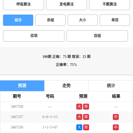
呼吸算法
发电算法
不羁算法
组合
杀组
大小
单双
双项
双组
100期 正确：75 期 错误：25 期
正确率：75%
预测
走势
统计
期号
号码
预测
结果
3467358
---
大
单
---
3467357
6+8+1=15
大
单
中
3467356
1+1+5=07
大
单
中