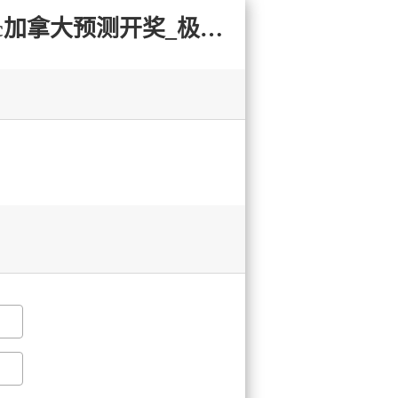
最新预测：28yC.Com 加拿大PC预测网-pc加拿大|28预测开奖|pc加拿大预测开奖_极致火热优质的免费预测