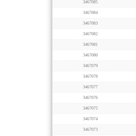
3467085
3467084
3467083
3467082
3467081
3467080
3467079
3467078
3467077
3467076
3467075
3467074
3467073