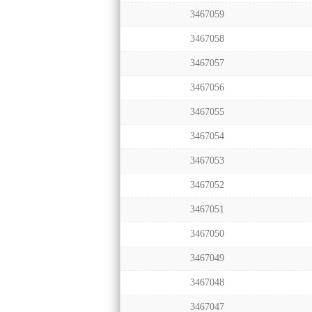
3467059
3467058
3467057
3467056
3467055
3467054
3467053
3467052
3467051
3467050
3467049
3467048
3467047