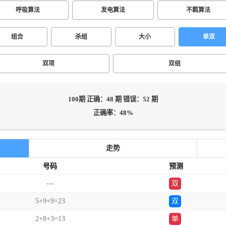
呼吸算法
发电算法
不羁算法
组合
杀组
大小
单双
双项
双组
100期 正确：48 期 错误：52 期
正确率：48%
走势
号码
预测
---
双
5+9+9=23
双
2+8+3=13
单