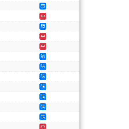
错
中
错
中
中
错
错
错
错
错
错
错
中