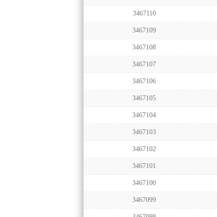
3467110
3467109
3467108
3467107
3467106
3467105
3467104
3467103
3467102
3467101
3467100
3467099
3467098