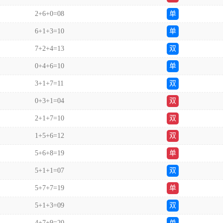
2+6+0=08
单
6+1+3=10
单
7+2+4=13
双
0+4+6=10
单
3+1+7=11
双
0+3+1=04
双
2+1+7=10
双
1+5+6=12
双
5+6+8=19
单
5+1+1=07
双
5+7+7=19
单
5+1+3=09
双
4+7+9=20
单