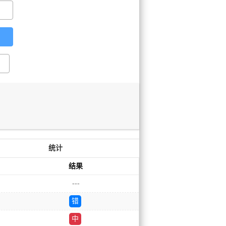
统计
结果
---
错
中