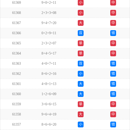
61369
9+0+2=11
小
中
61368
2+3+3=08
小
中
61367
9+4+7=20
大
中
61366
0+2+9=11
双
错
61365
2+3+2=07
单
中
61364
8+4+5=17
单
中
61363
4+0+7=11
双
错
61362
8+6+2=16
小
错
61361
4+8+1=13
大
错
61360
1+2+6=09
大
错
61359
3+6+6=15
单
中
61358
9+6+4=19
大
中
61357
8+6+6=20
小
错