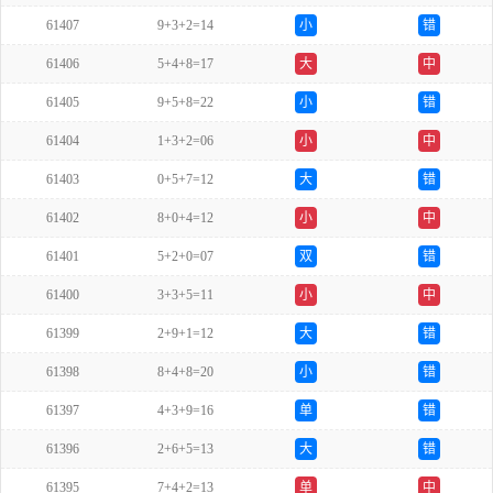
61407
9+3+2=14
小
错
61406
5+4+8=17
大
中
61405
9+5+8=22
小
错
61404
1+3+2=06
小
中
61403
0+5+7=12
大
错
61402
8+0+4=12
小
中
61401
5+2+0=07
双
错
61400
3+3+5=11
小
中
61399
2+9+1=12
大
错
61398
8+4+8=20
小
错
61397
4+3+9=16
单
错
61396
2+6+5=13
大
错
61395
7+4+2=13
单
中