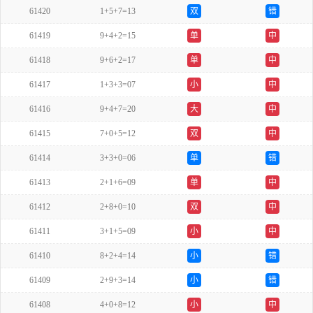
61420
1+5+7=13
双
错
61419
9+4+2=15
单
中
61418
9+6+2=17
单
中
61417
1+3+3=07
小
中
61416
9+4+7=20
大
中
61415
7+0+5=12
双
中
61414
3+3+0=06
单
错
61413
2+1+6=09
单
中
61412
2+8+0=10
双
中
61411
3+1+5=09
小
中
61410
8+2+4=14
小
错
61409
2+9+3=14
小
错
61408
4+0+8=12
小
中