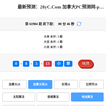
最新预测：28yC.Com 加拿大PC预测网-pc加拿大|28预测开奖|pc加拿大预测开奖_极致火热优质的免费预测
第
61984
期 距下期：
00
分
46
秒
大单
未开:
3
期
大双
未开:
2
期
小双
未开:
1
期
0
8
5
13
小
单
咪牌
+
+
=
-
加拿大28
加拿大西28
台湾28
比特币28
太阳算法
思维算法
电池算法