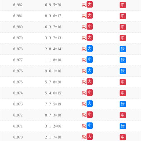
大
61982
6+9+5=20
殺
中
单
大
61981
8+3+6=17
殺
中
双
小
61980
6+3+7=16
殺
中
单
大
61979
3+3+7=13
殺
中
单
大
61978
2+8+4=14
殺
错
双
小
61977
1+1+8=10
殺
错
双
大
61976
9+6+1=16
殺
错
双
大
61975
5+7+8=20
殺
中
单
小
61974
5+4+6=15
殺
中
双
大
61973
7+7+5=19
殺
错
单
小
61972
8+7+3=18
殺
中
双
小
61971
3+1+2=06
殺
错
双
大
61970
2+1+7=10
殺
中