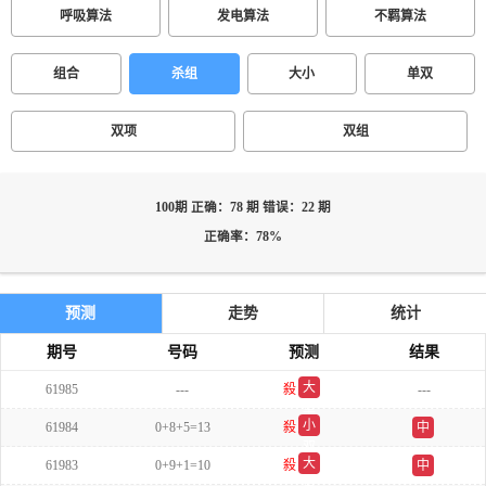
呼吸算法
发电算法
不羁算法
组合
杀组
大小
单双
双项
双组
100期 正确：78 期 错误：22 期
正确率：78%
预测
走势
统计
期号
号码
预测
结果
大
61985
---
殺
---
单
小
61984
0+8+5=13
殺
中
双
大
61983
0+9+1=10
殺
中
单