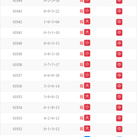
小
61944
9+2+5=16
殺
中
单
小
61943
8+9+5=22
殺
中
双
大
61942
1+0+3=04
殺
中
双
大
61941
6+3+1=10
殺
中
单
小
61940
6+6+3=15
殺
中
双
小
61939
3+8+5=16
殺
中
双
小
61938
3+7+7=17
殺
中
双
小
61937
4+6+8=18
殺
中
双
大
61936
5+3+6=14
殺
中
单
大
61935
5+8+8=21
殺
中
双
小
61934
6+1+8=15
殺
中
单
大
61933
4+2+6=12
殺
中
单
大
61932
8+1+3=12
殺
中
双