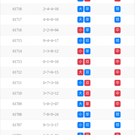
61718
2+4+4=10
大
单
错
61717
4+6+0=10
大
单
错
61716
2+2+0=04
小
单
中
61715
9+4+4=17
小
双
错
61714
1+3+8=12
小
单
中
61713
0+1+9=10
小
双
中
61712
2+7+6=15
大
双
中
61711
6+7+3=16
小
双
中
61710
3+7+2=12
大
双
中
61709
5+0+2=07
大
单
中
61708
7+8+9=24
小
单
错
61707
9+5+3=17
小
双
错