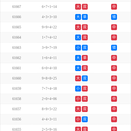
61667
6+7+1=14
大
双
中
61666
4+3+3=10
大
单
错
61665
9+9+4=22
大
双
中
61664
1+7+4=12
大
双
中
61663
3+9+7=19
小
双
错
61662
1+6+4=11
大
单
中
61661
6+0+4=10
大
双
中
61660
9+8+8=25
大
双
中
61659
7+7+4=18
小
双
中
61658
2+0+4=06
小
双
中
61657
8+9+5=22
大
双
中
61656
4+4+3=11
小
双
中
61655
2+5+9=16
大
双
中