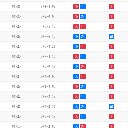
61731
3+1+4=08
小
单
中
61730
5+2+0=07
小
双
中
61729
4+6+5=15
大
单
中
61728
6+7+6=19
小
双
错
61727
7+6+8=21
小
单
中
61726
5+7+4=16
大
单
中
61725
4+5+9=18
小
双
中
61724
3+4+0=07
大
单
中
61723
0+1+8=09
小
双
中
61722
7+8+3=18
大
单
中
61721
5+4+2=11
大
双
错
61720
6+6+6=18
大
单
中
61719
0+4+2=06
大
双
中