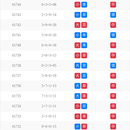
61744
0+3+5=08
小
单
中
61743
2+3+9=14
小
单
错
61742
3+9+8=20
大
双
中
61741
5+9+6=20
小
单
错
61740
6+6+6=18
大
单
中
61739
2+8+3=13
小
单
中
61738
0+2+3=05
大
双
错
61737
5+8+6=19
大
双
中
61736
5+7+1=13
大
单
中
61735
7+3+1=11
大
单
中
61734
2+7+2=11
小
双
中
61733
2+1+8=11
小
单
中
61732
9+6+0=15
小
单
中