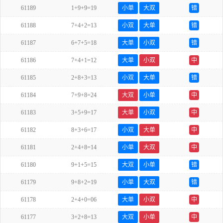
61189
1+9+9=19
小单
大双
错
61188
7+4+2=13
小双
大单
错
61187
6+7+5=18
大单
小双
错
61186
7+4+1=12
大单
小双
中
61185
2+8+3=13
小双
大单
错
61184
7+9+8=24
大双
小单
中
61183
3+5+9=17
大单
小双
中
61182
8+3+6=17
小双
大单
中
61181
2+4+8=14
小单
大双
中
61180
9+1+5=15
大双
小单
错
61179
9+8+2=19
小单
大双
错
61178
2+4+0=06
大单
小双
中
61177
3+2+8=13
大双
小单
中