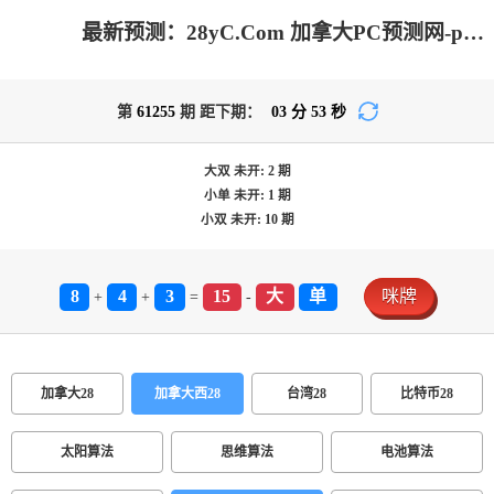
最新预测：28yC.Com 加拿大PC预测网-pc加拿大|28预测开奖|pc加拿大预测开奖_极致火热优质的免费预测
第
61255
期 距下期：
03
分
53
秒
大双
未开:
2
期
小单
未开:
1
期
小双
未开:
10
期
8
4
3
15
大
单
咪牌
+
+
=
-
加拿大28
加拿大西28
台湾28
比特币28
太阳算法
思维算法
电池算法