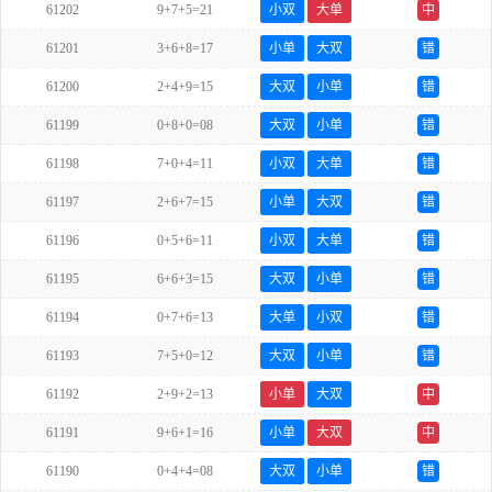
61202
9+7+5=21
小双
大单
中
61201
3+6+8=17
小单
大双
错
61200
2+4+9=15
大双
小单
错
61199
0+8+0=08
大双
小单
错
61198
7+0+4=11
小双
大单
错
61197
2+6+7=15
小单
大双
错
61196
0+5+6=11
小双
大单
错
61195
6+6+3=15
大双
小单
错
61194
0+7+6=13
大单
小双
错
61193
7+5+0=12
大双
小单
错
61192
2+9+2=13
小单
大双
中
61191
9+6+1=16
小单
大双
中
61190
0+4+4=08
大双
小单
错