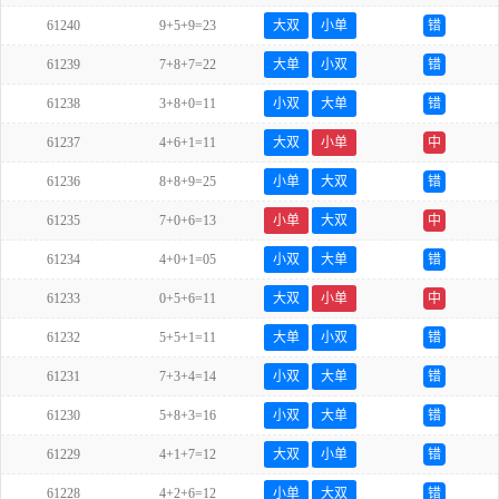
61240
9+5+9=23
大双
小单
错
61239
7+8+7=22
大单
小双
错
61238
3+8+0=11
小双
大单
错
61237
4+6+1=11
大双
小单
中
61236
8+8+9=25
小单
大双
错
61235
7+0+6=13
小单
大双
中
61234
4+0+1=05
小双
大单
错
61233
0+5+6=11
大双
小单
中
61232
5+5+1=11
大单
小双
错
61231
7+3+4=14
小双
大单
错
61230
5+8+3=16
小双
大单
错
61229
4+1+7=12
大双
小单
错
61228
4+2+6=12
小单
大双
错