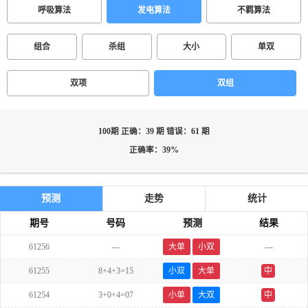
呼吸算法
发电算法
不羁算法
组合
杀组
大小
单双
双项
双组
100期 正确：39 期 错误：61 期
正确率：39%
预测
走势
统计
期号
号码
预测
结果
61256
---
大单
小双
---
61255
8+4+3=15
小双
大单
中
61254
3+0+4=07
小单
大双
中