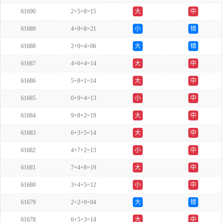
61690
2+5+8=15
大
中
61689
4+9+8=21
小
错
61688
2+0+4=06
大
错
61687
4+6+4=14
大
中
61686
5+8+1=14
大
中
61685
0+9+4=13
小
中
61684
9+8+2=19
大
中
61683
6+3+5=14
大
中
61682
4+7+2=13
小
中
61681
7+4+8=19
大
中
61680
3+4+5=12
小
中
61679
2+2+0=04
大
错
61678
6+5+3=14
大
中