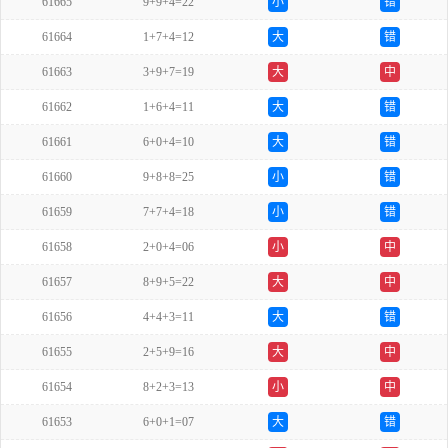
61665
9+9+4=22
小
错
61664
1+7+4=12
大
错
61663
3+9+7=19
大
中
61662
1+6+4=11
大
错
61661
6+0+4=10
大
错
61660
9+8+8=25
小
错
61659
7+7+4=18
小
错
61658
2+0+4=06
小
中
61657
8+9+5=22
大
中
61656
4+4+3=11
大
错
61655
2+5+9=16
大
中
61654
8+2+3=13
小
中
61653
6+0+1=07
大
错