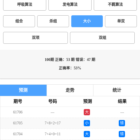
呼吸算法
发电算法
不羁算法
组合
杀组
大小
单双
双项
双组
100期 正确：53 期 错误：47 期
正确率：53%
预测
走势
统计
期号
号码
预测
结果
61706
---
大
---
单
61705
7+8+2=17
小
错
61704
7+4+0=11
大
错