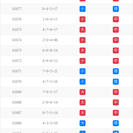
61677
8+4+5=17
小
错
61676
1+6+4=11
小
中
61675
4+7+6=17
大
中
61674
2+0+4=06
小
中
61673
6+0+8=14
大
中
61672
4+8+0=12
小
中
61671
7+9+5=21
小
错
61670
4+7+5=16
小
错
61669
7+9+1=17
大
中
61668
2+6+6=14
大
中
61667
6+7+1=14
大
中
61666
4+3+3=10
大
错