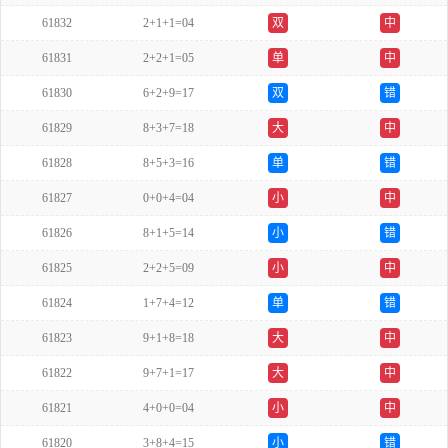
61832
2+1+1=04
双
中
61831
2+2+1=05
单
中
61830
6+2+9=17
双
错
61829
8+3+7=18
大
中
61828
8+5+3=16
单
错
61827
0+0+4=04
小
中
61826
8+1+5=14
小
错
61825
2+2+5=09
小
中
61824
1+7+4=12
单
错
61823
9+1+8=18
大
中
61822
9+7+1=17
大
中
61821
4+0+0=04
小
中
61820
3+8+4=15
小
错