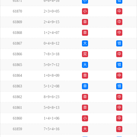
61871
6+6+4=16
小
错
61870
2+3+0=05
小
中
61869
2+4+9=15
单
中
61868
1+2+4=07
单
中
61867
0+4+8=12
大
错
61866
7+8+3=18
双
中
61865
5+0+7=12
大
错
61864
1+0+8=09
单
中
61863
5+1+2=08
单
错
61862
8+9+6=23
单
中
61861
5+0+8=13
单
中
61860
1+4+1=06
小
中
61859
7+5+4=16
大
中