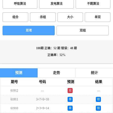
呼吸算法
发电算法
不羁算法
组合
杀组
大小
单双
双项
双组
100期 正确：52 期 错误：48 期
正确率：52%
预测
走势
统计
期号
号码
预测
结果
61912
---
双
---
61911
3+7+0=10
单
错
61910
2+3+9=14
单
错