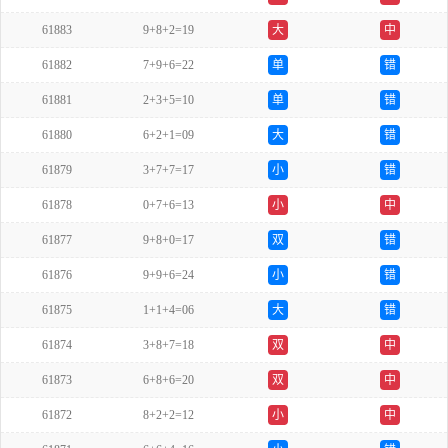
61883
9+8+2=19
大
中
61882
7+9+6=22
单
错
61881
2+3+5=10
单
错
61880
6+2+1=09
大
错
61879
3+7+7=17
小
错
61878
0+7+6=13
小
中
61877
9+8+0=17
双
错
61876
9+9+6=24
小
错
61875
1+1+4=06
大
错
61874
3+8+7=18
双
中
61873
6+8+6=20
双
中
61872
8+2+2=12
小
中