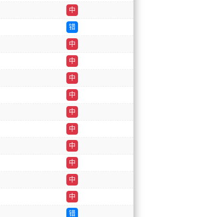
中
错
中
中
中
中
中
中
中
中
中
中
错