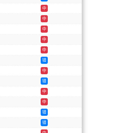
中
中
中
中
中
错
中
错
中
中
错
错
中