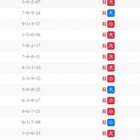
5+0+2=07
殺
大
双
7+8+9=24
殺
大
双
9+5+3=17
殺
小
双
1+5+0=06
殺
大
双
7+8+2=17
殺
大
双
7+4+0=11
殺
大
单
4+5+1=10
殺
大
双
3+3+9=15
殺
小
单
9+8+8=25
殺
大
单
6+3+8=17
殺
小
单
8+6+7=21
殺
小
双
0+1+7=08
殺
小
双
5+2+6=13
殺
大