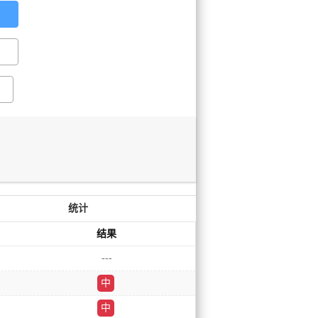
统计
结果
---
中
中