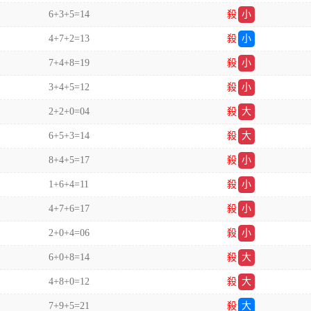
双
6+3+5=14
殺
小
单
4+7+2=13
殺
小
单
7+4+8=19
殺
小
双
3+4+5=12
殺
小
单
2+2+0=04
殺
大
双
6+5+3=14
殺
大
单
8+4+5=17
殺
小
单
1+6+4=11
殺
小
双
4+7+6=17
殺
小
单
2+0+4=06
殺
小
单
6+0+8=14
殺
大
单
4+8+0=12
殺
大
单
7+9+5=21
殺
大