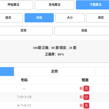
呼吸算法
发电算法
不羁算法
组合
杀组
大小
单双
双项
双组
100期 正确：80 期 错误：20 期
正确率：80%
走势
号码
预测
---
殺
大
双
7+8+3=18
殺
小
双
4+7+0=11
殺
大