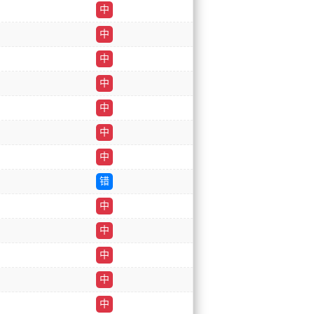
中
中
中
中
中
中
中
错
中
中
中
中
中