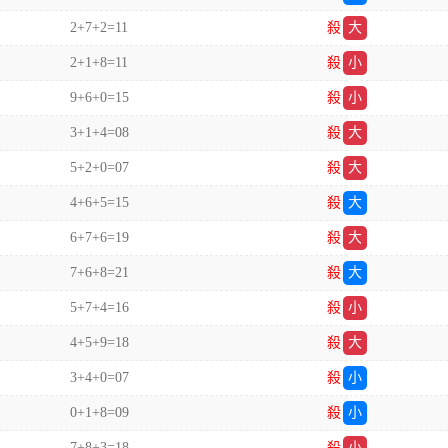
单
2+7+2=11
殺
大
双
2+1+8=11
殺
小
双
9+6+0=15
殺
小
单
3+1+4=08
殺
大
双
5+2+0=07
殺
大
单
4+6+5=15
殺
大
单
6+7+6=19
殺
大
双
7+6+8=21
殺
大
单
5+7+4=16
殺
小
双
4+5+9=18
殺
大
单
3+4+0=07
殺
小
单
0+1+8=09
殺
小
单
7+8+3=18
殺
小