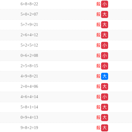
单
6+8+8=22
殺
小
单
5+0+2=07
殺
大
双
5+7+9=21
殺
大
双
2+6+4=12
殺
大
双
5+2+5=12
殺
小
单
0+6+2=08
殺
小
单
2+5+8=15
殺
小
单
4+9+8=21
殺
大
单
2+0+4=06
殺
大
双
4+6+4=14
殺
小
单
5+8+1=14
殺
大
单
0+9+4=13
殺
大
单
9+8+2=19
殺
大