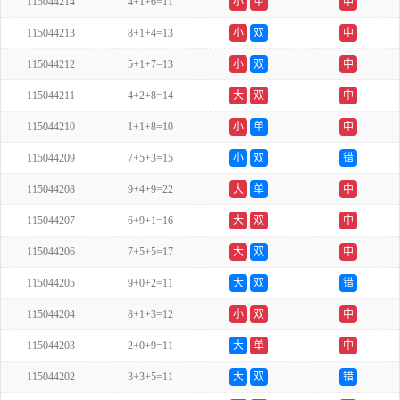
115044214
4+1+6=11
小
单
中
115044213
8+1+4=13
小
双
中
115044212
5+1+7=13
小
双
中
115044211
4+2+8=14
大
双
中
115044210
1+1+8=10
小
单
中
115044209
7+5+3=15
小
双
错
115044208
9+4+9=22
大
单
中
115044207
6+9+1=16
大
双
中
115044206
7+5+5=17
大
双
中
115044205
9+0+2=11
大
双
错
115044204
8+1+3=12
小
双
中
115044203
2+0+9=11
大
单
中
115044202
3+3+5=11
大
双
错