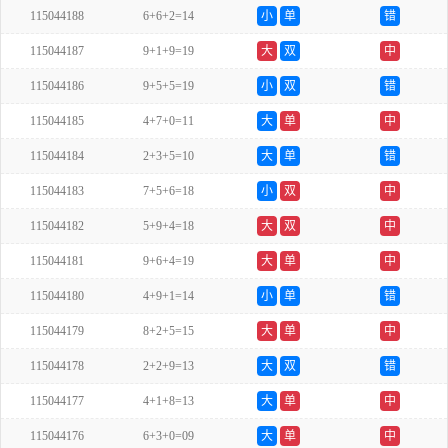
115044188
6+6+2=14
小
单
错
115044187
9+1+9=19
大
双
中
115044186
9+5+5=19
小
双
错
115044185
4+7+0=11
大
单
中
115044184
2+3+5=10
大
单
错
115044183
7+5+6=18
小
双
中
115044182
5+9+4=18
大
双
中
115044181
9+6+4=19
大
单
中
115044180
4+9+1=14
小
单
错
115044179
8+2+5=15
大
单
中
115044178
2+2+9=13
大
双
错
115044177
4+1+8=13
大
单
中
115044176
6+3+0=09
大
单
中