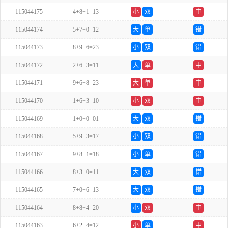
115044175
4+8+1=13
小
双
中
115044174
5+7+0=12
大
单
错
115044173
8+9+6=23
小
双
错
115044172
2+6+3=11
大
单
中
115044171
9+6+8=23
大
单
中
115044170
1+6+3=10
小
双
中
115044169
1+0+0=01
大
双
错
115044168
5+9+3=17
小
双
错
115044167
9+8+1=18
小
单
错
115044166
8+3+0=11
大
双
错
115044165
7+0+6=13
大
双
错
115044164
8+8+4=20
小
双
中
115044163
6+2+4=12
小
单
中