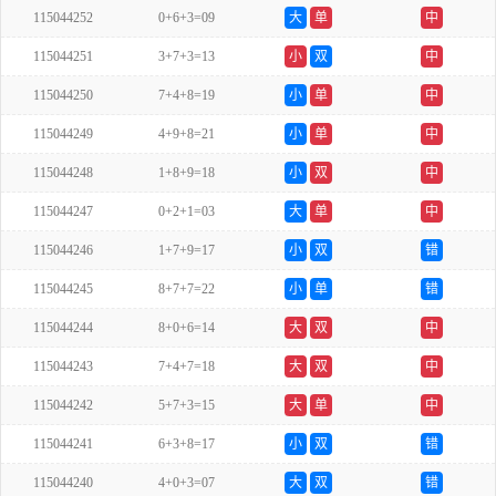
115044252
0+6+3=09
大
单
中
115044251
3+7+3=13
小
双
中
115044250
7+4+8=19
小
单
中
115044249
4+9+8=21
小
单
中
115044248
1+8+9=18
小
双
中
115044247
0+2+1=03
大
单
中
115044246
1+7+9=17
小
双
错
115044245
8+7+7=22
小
单
错
115044244
8+0+6=14
大
双
中
115044243
7+4+7=18
大
双
中
115044242
5+7+3=15
大
单
中
115044241
6+3+8=17
小
双
错
115044240
4+0+3=07
大
双
错