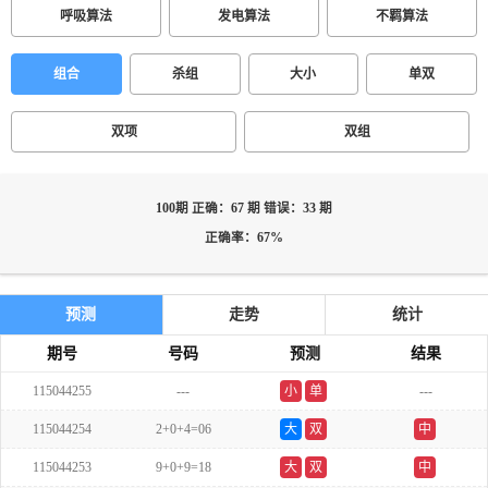
呼吸算法
发电算法
不羁算法
组合
杀组
大小
单双
双项
双组
100期 正确：67 期 错误：33 期
正确率：67%
预测
走势
统计
期号
号码
预测
结果
115044255
---
小
单
---
115044254
2+0+4=06
大
双
中
115044253
9+0+9=18
大
双
中