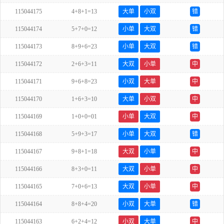
115044175
4+8+1=13
大单
小双
错
115044174
5+7+0=12
小单
大双
错
115044173
8+9+6=23
小单
大双
错
115044172
2+6+3=11
大双
小单
中
115044171
9+6+8=23
小双
大单
中
115044170
1+6+3=10
大单
小双
中
115044169
1+0+0=01
小单
大双
中
115044168
5+9+3=17
小单
大双
错
115044167
9+8+1=18
大双
小单
中
115044166
8+3+0=11
大双
小单
中
115044165
7+0+6=13
大双
小单
中
115044164
8+8+4=20
小双
大单
错
115044163
6+2+4=12
小双
大单
中