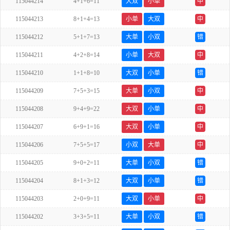
115044214
4+1+6=11
大双
小单
中
115044213
8+1+4=13
小单
大双
中
115044212
5+1+7=13
大单
小双
错
115044211
4+2+8=14
小单
大双
中
115044210
1+1+8=10
大双
小单
错
115044209
7+5+3=15
大单
小双
中
115044208
9+4+9=22
大双
小单
中
115044207
6+9+1=16
大双
小单
中
115044206
7+5+5=17
小双
大单
中
115044205
9+0+2=11
大单
小双
错
115044204
8+1+3=12
大双
小单
错
115044203
2+0+9=11
大双
小单
中
115044202
3+3+5=11
大单
小双
错