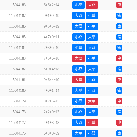
115044188
6+6+2=14
小单
大双
中
115044187
9+1+9=19
大双
小单
错
115044186
9+5+5=19
大双
小单
错
115044185
4+7+0=11
小双
大单
错
115044184
2+3+5=10
小单
大双
错
115044183
7+5+6=18
大双
小单
中
115044182
5+9+4=18
小双
大单
错
115044181
9+6+4=19
大单
小双
中
115044180
4+9+1=14
大单
小双
错
115044179
8+2+5=15
小双
大单
中
115044178
2+2+9=13
小双
大单
错
115044177
4+1+8=13
大双
小单
中
115044176
6+3+0=09
大单
小双
错