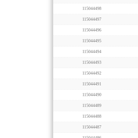
115044498
115044497
115044496
115044495
115044494
115044493
115044492
115044491
115044490
115044489
115044488
115044487
115044486