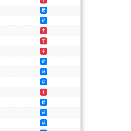
错
错
中
中
中
错
错
错
中
错
错
错