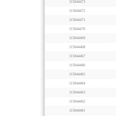
115044473
115044472
115044471
115044470
115044469
115044468
115044467
115044466
115044465
115044464
115044463
115044462
115044461