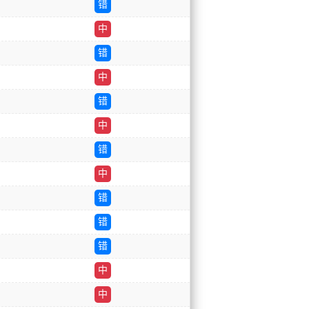
错
中
错
中
错
中
错
中
错
错
错
中
中