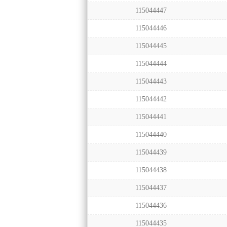
115044447
115044446
115044445
115044444
115044443
115044442
115044441
115044440
115044439
115044438
115044437
115044436
115044435