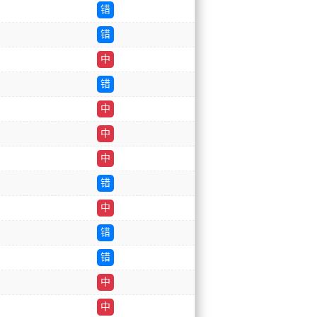
错
错
中
错
中
中
中
错
中
错
错
中
中