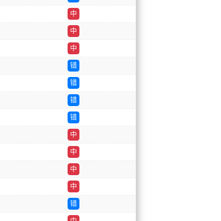
中
中
中
错
错
错
错
中
中
中
中
错
中