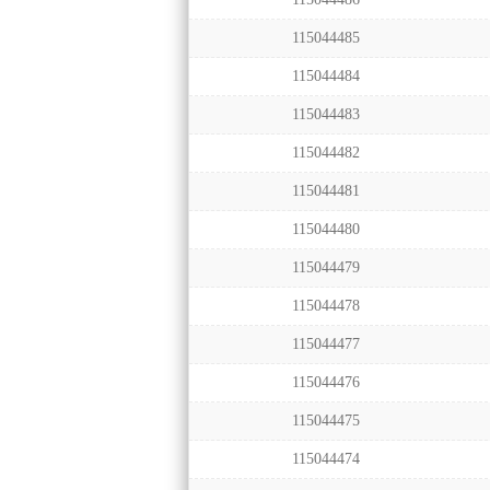
115044485
115044484
115044483
115044482
115044481
115044480
115044479
115044478
115044477
115044476
115044475
115044474