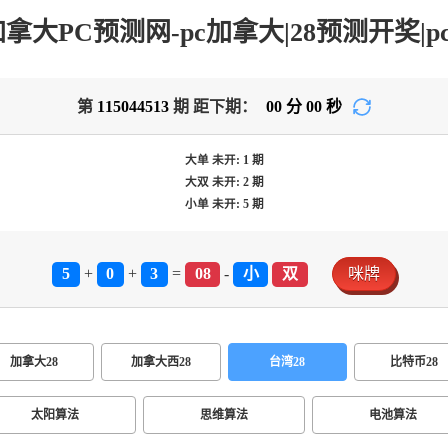
第
115044513
期 距下期：
00
分
00
秒
大单
未开:
1
期
大双
未开:
2
期
小单
未开:
5
期
5
+
0
+
3
=
08
-
小
双
咪牌
加拿大28
加拿大西28
台湾28
比特币28
太阳算法
思维算法
电池算法