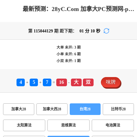
最新预测：28yC.Com 加拿大PC预测网-pc加拿大|28预测开奖|pc加拿大预测开奖_极致火热优质的免费预测
第
115044129
期 距下期：
01
分
10
秒
大单
未开:
3
期
小单
未开:
6
期
小双
未开:
1
期
4
5
7
16
大
双
咪牌
+
+
=
-
加拿大28
加拿大西28
台湾28
比特币28
太阳算法
思维算法
电池算法