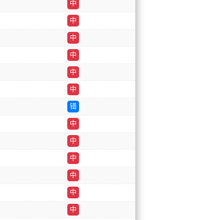
中
中
中
中
中
中
错
中
中
中
中
中
中