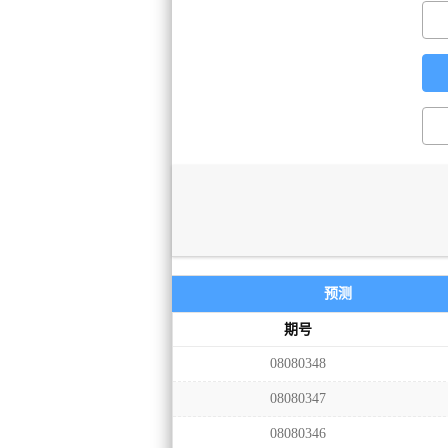
预测
期号
08080348
08080347
08080346