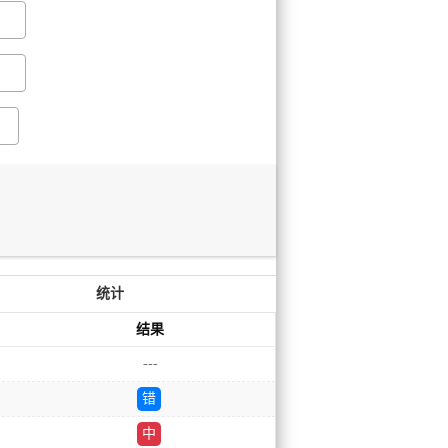
统计
结果
---
错
中