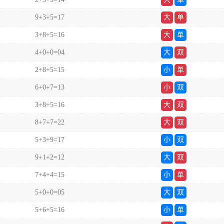
9+3+5=17
大
单
3+8+5=16
大
单
4+0+0=04
大
双
2+8+5=15
小
单
6+0+7=13
小
双
3+8+5=16
大
双
8+7+7=22
大
双
5+3+9=17
小
双
9+1+2=12
大
双
7+4+4=15
小
单
5+0+0=05
大
双
5+6+5=16
小
单