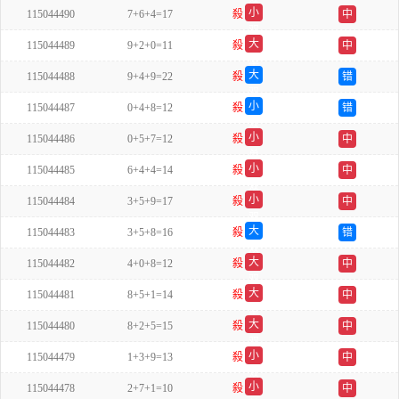
小
115044490
7+6+4=17
殺
中
双
大
115044489
9+2+0=11
殺
中
单
大
115044488
9+4+9=22
殺
错
双
小
115044487
0+4+8=12
殺
错
双
小
115044486
0+5+7=12
殺
中
单
小
115044485
6+4+4=14
殺
中
双
小
115044484
3+5+9=17
殺
中
双
大
115044483
3+5+8=16
殺
错
双
大
115044482
4+0+8=12
殺
中
双
大
115044481
8+5+1=14
殺
中
单
大
115044480
8+2+5=15
殺
中
双
小
115044479
1+3+9=13
殺
中
双
小
115044478
2+7+1=10
殺
中