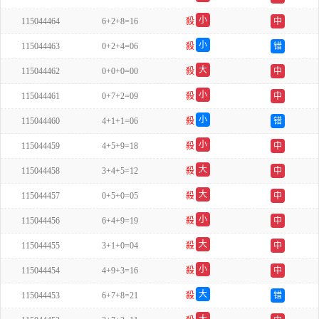
单
小
115044464
6+2+8=16
殺
中
双
小
115044463
0+2+4=06
殺
错
双
大
115044462
0+0+0=00
殺
中
单
小
115044461
0+7+2=09
殺
中
双
小
115044460
4+1+1=06
殺
错
双
小
115044459
4+5+9=18
殺
中
双
大
115044458
3+4+5=12
殺
中
单
大
115044457
0+5+0=05
殺
中
双
小
115044456
6+4+9=19
殺
中
双
大
115044455
3+1+0=04
殺
中
双
小
115044454
4+9+3=16
殺
中
双
大
115044453
6+7+8=21
殺
错
单