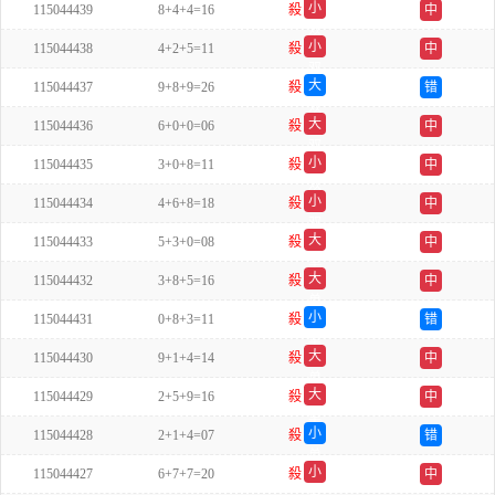
小
115044439
8+4+4=16
殺
中
双
小
115044438
4+2+5=11
殺
中
双
大
115044437
9+8+9=26
殺
错
双
大
115044436
6+0+0=06
殺
中
双
小
115044435
3+0+8=11
殺
中
双
小
115044434
4+6+8=18
殺
中
双
大
115044433
5+3+0=08
殺
中
单
大
115044432
3+8+5=16
殺
中
单
小
115044431
0+8+3=11
殺
错
单
大
115044430
9+1+4=14
殺
中
单
大
115044429
2+5+9=16
殺
中
单
小
115044428
2+1+4=07
殺
错
单
小
115044427
6+7+7=20
殺
中
单