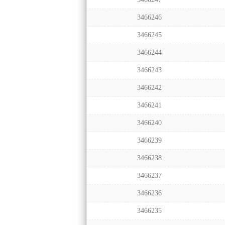
3466246
3466245
3466244
3466243
3466242
3466241
3466240
3466239
3466238
3466237
3466236
3466235