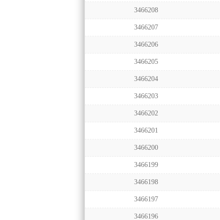
3466208
3466207
3466206
3466205
3466204
3466203
3466202
3466201
3466200
3466199
3466198
3466197
3466196