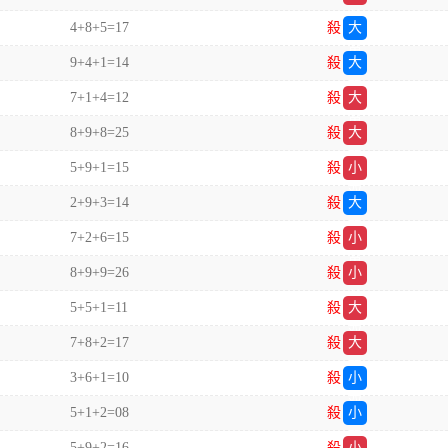
单
4+8+5=17
殺
大
单
9+4+1=14
殺
大
双
7+1+4=12
殺
大
单
8+9+8=25
殺
大
双
5+9+1=15
殺
小
双
2+9+3=14
殺
大
双
7+2+6=15
殺
小
单
8+9+9=26
殺
小
单
5+5+1=11
殺
大
双
7+8+2=17
殺
大
双
3+6+1=10
殺
小
双
5+1+2=08
殺
小
双
5+9+2=16
殺
小