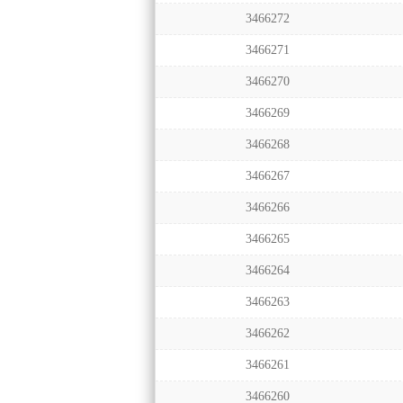
3466272
3466271
3466270
3466269
3466268
3466267
3466266
3466265
3466264
3466263
3466262
3466261
3466260