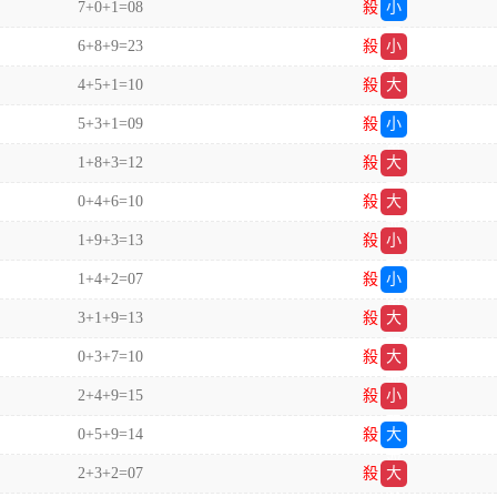
7+0+1=08
殺
小
双
6+8+9=23
殺
小
单
4+5+1=10
殺
大
单
5+3+1=09
殺
小
单
1+8+3=12
殺
大
双
0+4+6=10
殺
大
双
1+9+3=13
殺
小
双
1+4+2=07
殺
小
单
3+1+9=13
殺
大
双
0+3+7=10
殺
大
双
2+4+9=15
殺
小
双
0+5+9=14
殺
大
双
2+3+2=07
殺
大