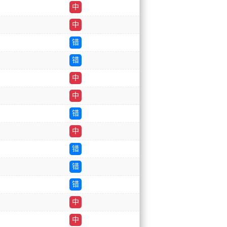
中
中
错
错
中
中
错
中
错
错
错
中
中