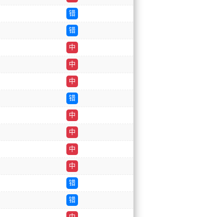
错
错
中
中
中
错
中
中
中
中
错
错
中